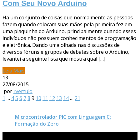
Com Seu Novo Arduino
Há um conjunto de coisas que normalmente as pessoas
fazem quando colocam suas mãos pela primeira fez em
uma plaquinha do Arduino, principalmente quando esses
indivíduos não possuem conhecimentos de programação
e eletrônica. Dando uma olhada nas discussões de
diversos fóruns e grupos de debates sobre o Arduino,
levantei a seguinte lista que mostra qual […]
Leia Mais
13
27/08/2015
por
rvertulo
1
…
4
5
6
7
8
9
10
11
12
13
14
…
21
Microcontrolador PIC com Linguagem C:
Formação do Zero