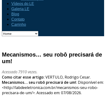
Vídeos do LE
Galeria LE
Blog
Contato
Carrinho
Mecanismos… seu robô precisará de
um!
Acessado 7910 vezes.
Como citar esse artigo:
VERTULO, Rodrigo Cesar.
Mecanismos… seu robô precisará de um!
. Disponível em:
<http://labdeeletronica.com.br/mecanismos-seu-robo-
precisara-de-um/>. Acessado em: 07/08/2026.