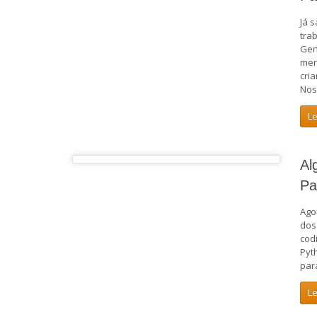
Já 
tra
Gen
mer
cri
Nos
L
Al
Pa
Ago
dos
cod
Pyt
par
L