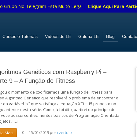
o Grupo No Telegram Está Muito Legal |
Clique Aqui Para Parti
Cursos e Tutoriais
Vídeos do LE
Galeria LE
Blog
Contat
goritmos Genéticos com Raspberry Pi –
rte 9 – A Função de Fitness
gou o momento de codificarmos uma função de Fitness para
so Algoritmo Genético que resolverá o problema de encontrar o
or da variável “x” que satisfaça a equação Xˆ3 = 15 proposto no
go anterior desta série. Como já foi dito, partirei do princípio de
 você possui conhecimentos básicos de Programação Orientada
bjetos, […]
15/01/2019
por
rvertulo
eia Mais
0