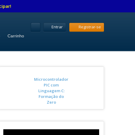
cipar!
Entrar
Registrar-se
o
Carrinho
Microcontrolador
PIC com
Linguagem C:
Formação do
Zero