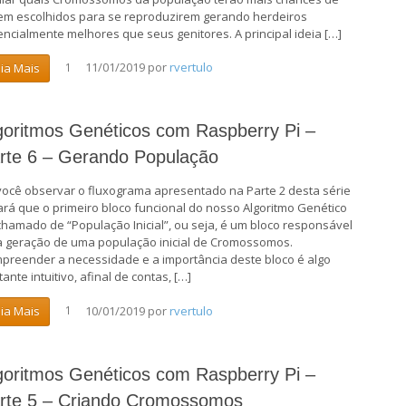
em escolhidos para se reproduzirem gerando herdeiros
encialmente melhores que seus genitores. A principal ideia […]
11/01/2019
por
rvertulo
eia Mais
1
goritmos Genéticos com Raspberry Pi –
rte 6 – Gerando População
você observar o fluxograma apresentado na Parte 2 desta série
ará que o primeiro bloco funcional do nosso Algoritmo Genético
 chamado de “População Inicial”, ou seja, é um bloco responsável
a geração de uma população inicial de Cromossomos.
preender a necessidade e a importância deste bloco é algo
ante intuitivo, afinal de contas, […]
10/01/2019
por
rvertulo
eia Mais
1
goritmos Genéticos com Raspberry Pi –
rte 5 – Criando Cromossomos