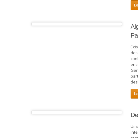
L
Al
Pa
Exi
des
con
enc
Gen
par
des
L
De
Uma
int