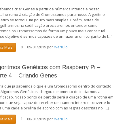
sabemos criar Genes a partir de números inteiros e nosso
balho rumo à criação de Cromossomos para nosso Algoritmo
ético se tornou um pouco mais simples. Porém, antes de
gulharmos na codificação precisaremos entender como
aremos os Cromossomos de forma um pouco mais conceitual.
so objetivo é sermos capazes de armazenar um conjunto de […]
09/01/2019
por
rvertulo
eia Mais
0
goritmos Genéticos com Raspberry Pi –
rte 4 – Criando Genes
ra que já sabemos o que é um Cromossomo dentro do contexto
 Algoritmos Genéticos, chegou o momento de iniciarmos a
ificação. Nosso ponto de partida será a criação de uma rotina em
hon que seja capaz de receber um número inteiro e converte-lo
a uma cadeia binária de acordo com as regras descritas no […]
08/01/2019
por
rvertulo
eia Mais
1