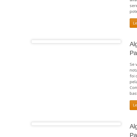
ser
pot
L
Al
Pa
Se 
not
foi
pel
Com
bast
L
Al
Pa