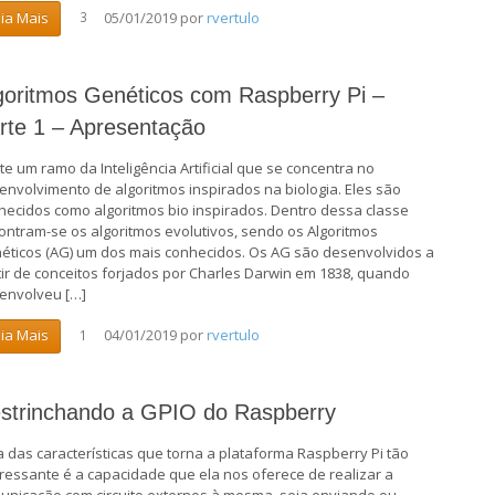
05/01/2019
por
rvertulo
eia Mais
3
goritmos Genéticos com Raspberry Pi –
rte 1 – Apresentação
ste um ramo da Inteligência Artificial que se concentra no
envolvimento de algoritmos inspirados na biologia. Eles são
hecidos como algoritmos bio inspirados. Dentro dessa classe
ontram-se os algoritmos evolutivos, sendo os Algoritmos
éticos (AG) um dos mais conhecidos. Os AG são desenvolvidos a
tir de conceitos forjados por Charles Darwin em 1838, quando
envolveu […]
04/01/2019
por
rvertulo
eia Mais
1
strinchando a GPIO do Raspberry
 das características que torna a plataforma Raspberry Pi tão
eressante é a capacidade que ela nos oferece de realizar a