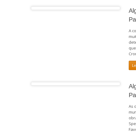
Al
Pa
A c
mui
det
que
Cro
L
Al
Pa
As 
mun
obr
Spe
Fav