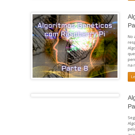
Al
Pa
No 
res
Alg
que
per
na 
L
Al
Pa
Seg
Alg
pel
ava