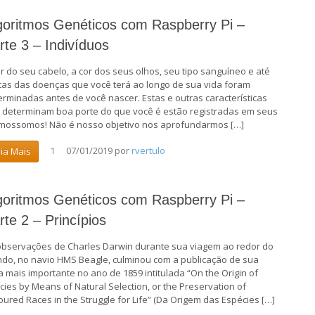
goritmos Genéticos com Raspberry Pi –
rte 3 – Indivíduos
or do seu cabelo, a cor dos seus olhos, seu tipo sanguíneo e até
tas das doenças que você terá ao longo de sua vida foram
erminadas antes de você nascer. Estas e outras características
 determinam boa porte do que você é estão registradas em seus
mossomos! Não é nosso objetivo nos aprofundarmos […]
07/01/2019
por
rvertulo
eia Mais
1
goritmos Genéticos com Raspberry Pi –
rte 2 – Princípios
observações de Charles Darwin durante sua viagem ao redor do
do, no navio HMS Beagle, culminou com a publicação de sua
a mais importante no ano de 1859 intitulada “On the Origin of
cies by Means of Natural Selection, or the Preservation of
oured Races in the Struggle for Life” (Da Origem das Espécies […]