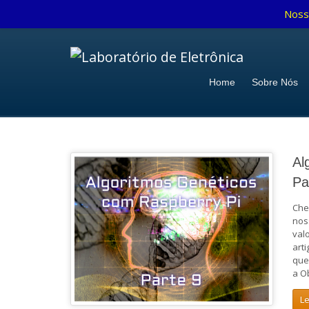
Noss
Home
Sobre Nós
Al
Pa
Che
nos
val
arti
que
a O
L