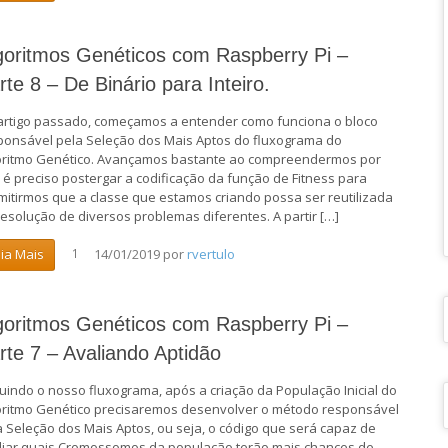
goritmos Genéticos com Raspberry Pi –
rte 8 – De Binário para Inteiro.
artigo passado, começamos a entender como funciona o bloco
ponsável pela Seleção dos Mais Aptos do fluxograma do
oritmo Genético. Avançamos bastante ao compreendermos por
 é preciso postergar a codificação da função de Fitness para
mitirmos que a classe que estamos criando possa ser reutilizada
resolução de diversos problemas diferentes. A partir […]
14/01/2019
por
rvertulo
eia Mais
1
goritmos Genéticos com Raspberry Pi –
rte 7 – Avaliando Aptidão
uindo o nosso fluxograma, após a criação da População Inicial do
oritmo Genético precisaremos desenvolver o método responsável
a Seleção dos Mais Aptos, ou seja, o código que será capaz de
liar quais Cromossomos da população terão mais chances de