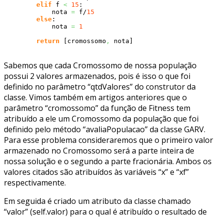
elif
 f 
<
15
:

            nota 
=
 f/
15
else
:

            nota 
=
1
return
[
cromossomo
,
 nota
]
Sabemos que cada Cromossomo de nossa população
possui 2 valores armazenados, pois é isso o que foi
definido no parâmetro “qtdValores” do construtor da
classe. Vimos também em artigos anteriores que o
parâmetro “cromossomo” da função de Fitness tem
atribuído a ele um Cromossomo da população que foi
definido pelo método “avaliaPopulacao” da classe GARV.
Para esse problema consideraremos que o primeiro valor
armazenado no Cromossomo será a parte inteira de
nossa solução e o segundo a parte fracionária. Ambos os
valores citados são atribuídos às variáveis “x” e “xf”
respectivamente.
Em seguida é criado um atributo da classe chamado
“valor” (self.valor) para o qual é atribuído o resultado de