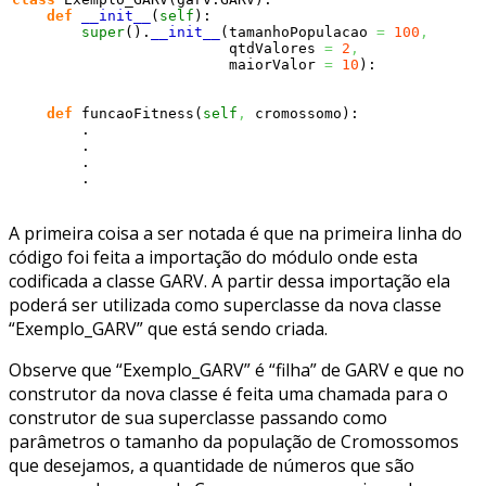
def
__init__
(
self
)
:

super
(
)
.
__init__
(
tamanhoPopulacao 
=
100
,
                         qtdValores 
=
2
,
                         maiorValor 
=
10
)
:

def
 funcaoFitness
(
self
,
 cromossomo
)
:

        .

        .

        .

        .
A primeira coisa a ser notada é que na primeira linha do
código foi feita a importação do módulo onde esta
codificada a classe GARV. A partir dessa importação ela
poderá ser utilizada como superclasse da nova classe
“Exemplo_GARV” que está sendo criada.
Observe que “Exemplo_GARV” é “filha” de GARV e que no
construtor da nova classe é feita uma chamada para o
construtor de sua superclasse passando como
parâmetros o tamanho da população de Cromossomos
que desejamos, a quantidade de números que são