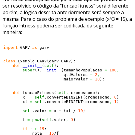
ser resolvido o código da “funcaoFitness” será diferente,
porém, a lógica descrita anteriormente será sempre a
mesma. Para o caso do problema de exemplo (x^3 = 15), a
função Fitness poderia ser codificada da seguinte
maneira:
import
 GARV 
as
 garv

class
 Exemplo_GARV
(
garv.
GARV
)
:

def
__init__
(
self
)
:

super
(
)
.
__init__
(
tamanhoPopulacao 
=
100
,
                         qtdValores 
=
2
,
                         maiorValor 
=
10
)
:

def
 funcaoFitness
(
self
,
 cromossomo
)
:

        x  
=
self
.
converteBIN2INT
(
cromossomo
,
0
)
        xf 
=
self
.
converteBIN2INT
(
cromossomo
,
1
)
self
.
valor
=
 x + 
(
xf / 
10
)
        f 
=
pow
(
self
.
valor
,
3
)
if
 f 
>
15
:

            nota 
=
15
/f
