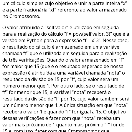
um cálculo simples cujo objetivo é unir a parte inteira “x”
e a parte fracionária “xf” referente ao valor armazenado
no Cromossomo.
O valor atribuído à “self.valor” é utilizado em seguida
para a realização do cálculo “f = pow(self.valor, 3)” que é a
versão em Python para a expressão “f = xˆ3”. Nesse caso,
o resultado do cálculo é armazenado em uma variável
chamada “f” que é utilizada em seguida para a realização
de três verificações. Quando o valor armazenado em “f”
for maior que 15 (que é o resultado esperado de nossa
expressão) é atribuída a uma variável chamada “nota” o
resultado da divisão de 15 por “f”, cujo valor será um
número menor que 1. Por outro lado, se o resultado de
“f” for menor que 15, a variável “nota” receberá o
resultado da divisão de “f” por 15, cujo valor também será
um número menor que 1. A única situação em que “nota”
receberá o valor 1 é quando “f” for igual a 15. O objetivo
dessas verificações é fazer com que “nota” receba um
valor mais próximo de 1 quanto mais próximo “f” for de
15 e, com isso, fazer com que Cromossomos que