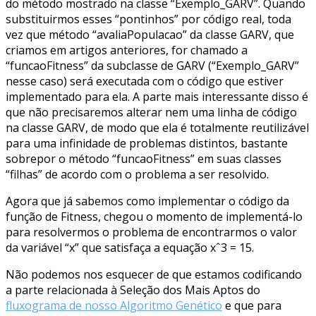
do método mostrado na classe “Exemplo_GARV”. Quando
substituirmos esses “pontinhos” por código real, toda
vez que método “avaliaPopulacao” da classe GARV, que
criamos em artigos anteriores, for chamado a
“funcaoFitness” da subclasse de GARV (“Exemplo_GARV”
nesse caso) será executada com o código que estiver
implementado para ela. A parte mais interessante disso é
que não precisaremos alterar nem uma linha de código
na classe GARV, de modo que ela é totalmente reutilizável
para uma infinidade de problemas distintos, bastante
sobrepor o método “funcaoFitness” em suas classes
“filhas” de acordo com o problema a ser resolvido.
Agora que já sabemos como implementar o código da
função de Fitness, chegou o momento de implementá-lo
para resolvermos o problema de encontrarmos o valor
da variável “x” que satisfaça a equação xˆ3 = 15.
Não podemos nos esquecer de que estamos codificando
a parte relacionada à Seleção dos Mais Aptos do
fluxograma de nosso Algoritmo Genético
e que para