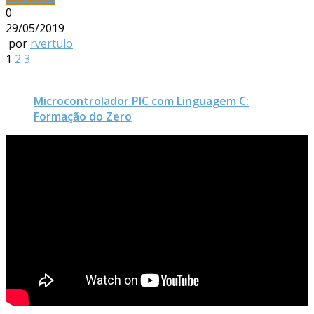
0
29/05/2019
por
rvertulo
1
2
3
Microcontrolador PIC com Linguagem C:
Formação do Zero