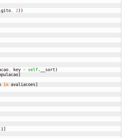
igito
,
2
)
)
acao
,
 key 
=
self
.__sort
)
opulacao
]
n 
in
 avaliacoes
]
[
i
]