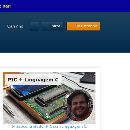
cipar!
Entrar
Registrar-se
o
Carrinho
Microcontrolador PIC com Linguagem C: