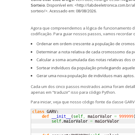
Sorteio
. Disponível em: <http://labdeeletronica.com.br/
sorteio/>. Acessado em: 08/08/2026.
Agora que compreendemos a lógica de funcionamento do
codificação. Para guiar nossos passos, vamos recordar 
Ordenar em ordem crescente a população de cromoss
Determinar a nota relativa de cada cromossomo da p
Calcular a soma acumulada das notas relativas dos
Sortear indivíduos da população privilegiando aquel
Gerar uma nova população de indivíduos mais aptos.
Cada um dos cinco passos mostrados acima foram deta
apenas em “traduzir” isso para código Python.
Para iniciar, veja que nosso código fonte da classe GARV 
class
 GARV:

def
__init__
(
self
,
 maiorValor 
=
999999
self
.
maiorValor
=
 maiorValor
