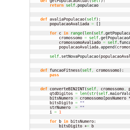
def
 getPopulacaoAtual
(
self
)
:

return
self
.
populacao
def
 avaliaPopulacao
(
self
)
:

        populacaoAvaliada 
=
[
]
for
 c 
in
range
(
len
(
self
.
getPopulac
            cromossomo 
=
self
.
getPopulacao
            cromossomoAvaliado 
=
self
.
func
            populacaoAvaliada.
append
(
cromo
self
.
setNovaPopulacao
(
populacaoAva
def
 funcaoFitness
(
self
,
 cromossomo
)
:

pass
def
 converteBIN2INT
(
self
,
 cromossomo
,
 
        qtdDigitos 
=
len
(
str
(
self
.
maiorVal
        bitsNumero 
=
 cromossomo
[
posNumero 
        bitsDigito 
=
""
        strNumero  
=
""
        i 
=
1
for
 b 
in
 bitsNumero:

            bitsDigito +
=
 b
