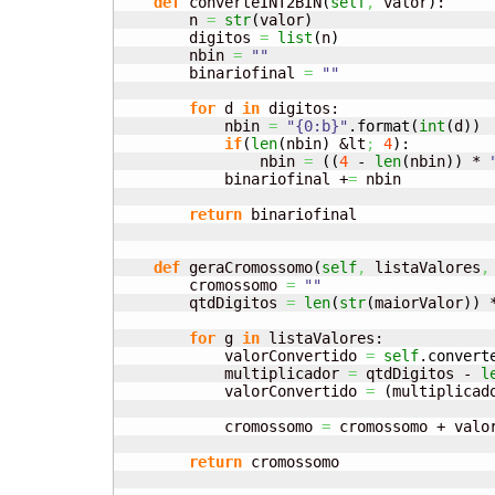
def
 converteINT2BIN
(
self
,
 valor
)
:

        n 
=
str
(
valor
)
        digitos 
=
list
(
n
)
        nbin 
=
""
        binariofinal 
=
""
for
 d 
in
 digitos:

            nbin 
=
"{0:b}"
.
format
(
int
(
d
)
)
if
(
len
(
nbin
)
 &lt
;
4
)
:

                nbin 
=
(
(
4
 - 
len
(
nbin
)
)
 * 
            binariofinal +
=
 nbin

return
 binariofinal

def
 geraCromossomo
(
self
,
 listaValores
,
        cromossomo 
=
""
        qtdDigitos 
=
len
(
str
(
maiorValor
)
)
 
for
 g 
in
 listaValores:

            valorConvertido 
=
self
.
convert
            multiplicador 
=
 qtdDigitos - 
l
            valorConvertido 
=
(
multiplicad
            cromossomo 
=
 cromossomo + valor
return
 cromossomo
