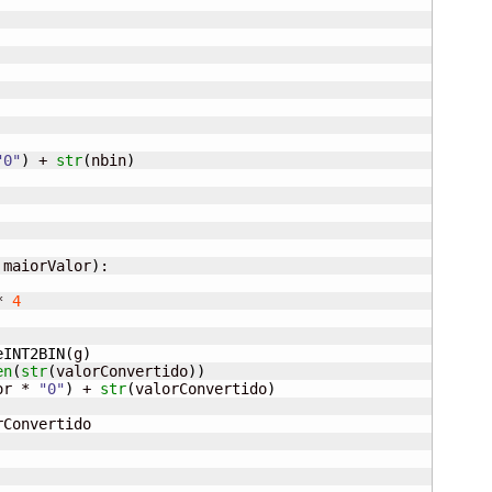
"0"
)
 + 
str
(
nbin
)
 maiorValor
)
:

* 
4
eINT2BIN
(
g
)
en
(
str
(
valorConvertido
)
)
or * 
"0"
)
 + 
str
(
valorConvertido
)
Convertido
