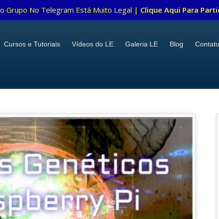
o Grupo No Telegram Está Muito Legal |
Clique Aqui Para Parti
Cursos e Tutoriais
Vídeos do LE
Galeria LE
Blog
Contat