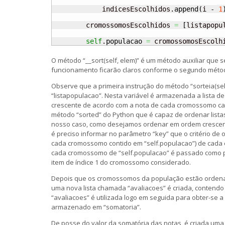
            indicesEscolhidos.
append
(
i - 
1
        cromossomosEscolhidos 
=
[
listapopu
self
.
populacao
=
 cromossomosEscolh
O método “__sort(self, elem)” é um método auxiliar que s
funcionamento ficarão claros conforme o segundo métod
Observe que a primeira instrução do método “sorteia(sel
“listapopulacao”. Nesta variável é armazenada a lista
crescente de acordo com a nota de cada cromossomo calc
método “sorted” do Python que é capaz de ordenar lista
nosso caso, como desejamos ordenar em ordem crescen
é preciso informar no parâmetro “key” que o critério de
cada cromossomo contido em “self.populacao”) de cada
cada cromossomo de “self.populacao” é passado como par
item de índice 1 do cromossomo considerado.
Depois que os cromossomos da população estão ordenado
uma nova lista chamada “avaliacoes” é criada, contend
“avaliacoes” é utilizada logo em seguida para obter-se 
armazenado em “somatoria”.
De posse do valor da somatória das notas, é criada uma