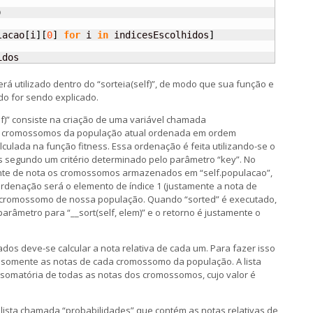
)
lacao
[
i
]
[
0
]
for
 i 
in
 indicesEscolhidos
]
idos
erá utilizado dentro do “sorteia(self)”, de modo que sua função e
o for sendo explicado.
f)” consiste na criação de uma variável chamada
 de cromossomos da população atual ordenada em ordem
ulada na função fitness. Essa ordenação é feita utilizando-se o
s segundo um critério determinado pelo parâmetro “key”. No
te de nota os cromossomos armazenados em “self.populacao”,
 ordenação será o elemento de índice 1 (justamente a nota de
 cromossomo de nossa população. Quando “sorted” é executado,
âmetro para “__sort(self, elem)” e o retorno é justamente o
s deve-se calcular a nota relativa de cada um. Para fazer isso
o somente as notas de cada cromossomo da população. A lista
a somatória de todas as notas dos cromossomos, cujo valor é
 lista chamada “probabilidades” que contém as notas relativas de