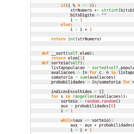
if
(
i % 
4
==
0
)
:

                strNumero +
=
str
(
int
(
bitsD
                bitsDigito 
=
""
                i 
=
1
else
:

                i 
=
 i + 
1
return
int
(
strNumero
)
def
 __sort
(
self
,
elem
)
:

return
 elem
[
1
]
def
 sorteia
(
self
)
:

        listapopulacao 
=
sorted
(
self
.
popul
        avaliacoes 
=
[
n 
for
 c
,
 n 
in
 listap
        somatoria 
=
sum
(
avaliacoes
)
        probabilidades 
=
[
n/somatoria 
for
 
        indicesEscolhidos 
=
[
]
for
 s 
in
range
(
len
(
avaliacoes
)
)
:

            sorteio 
=
random
.
random
(
)
            aux 
=
 probabilidades
[
0
]
            i 
=
1
while
(
aux 
<=
 sorteio
)
:

                aux 
=
 aux + probabilidades
                i 
=
 i + 
1