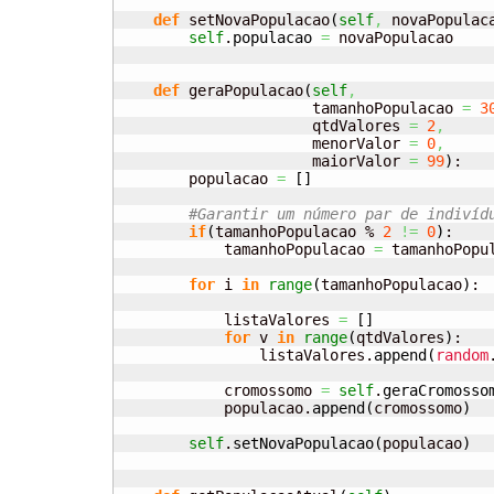
def
 setNovaPopulacao
(
self
,
 novaPopulac
self
.
populacao
=
 novaPopulacao

def
 geraPopulacao
(
self
,
                      tamanhoPopulacao 
=
3
                      qtdValores 
=
2
,
                      menorValor 
=
0
,
                      maiorValor 
=
99
)
:

        populacao 
=
[
]
#Garantir um número par de indivíd
if
(
tamanhoPopulacao % 
2
!=
0
)
:

            tamanhoPopulacao 
=
 tamanhoPopu
for
 i 
in
range
(
tamanhoPopulacao
)
:

            listaValores 
=
[
]
for
 v 
in
range
(
qtdValores
)
:

                listaValores.
append
(
random
            cromossomo 
=
self
.
geraCromosso
            populacao.
append
(
cromossomo
)
self
.
setNovaPopulacao
(
populacao
)