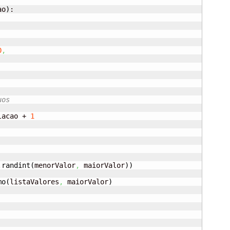
ao
)
:

0
,
uos
lacao + 
1
.
randint
(
menorValor
,
 maiorValor
)
)
mo
(
listaValores
,
 maiorValor
)