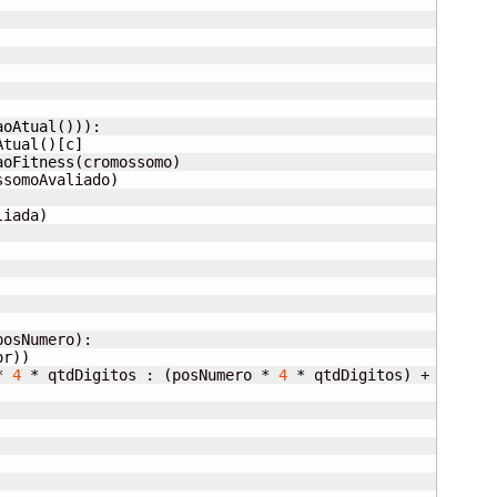
aoAtual
(
)
)
)
:

Atual
(
)
[
c
]
aoFitness
(
cromossomo
)
ssomoAvaliado
)
liada
)
posNumero
)
:

or
)
)
* 
4
 * qtdDigitos : 
(
posNumero * 
4
 * qtdDigitos
)
 + 
(
qtdDi