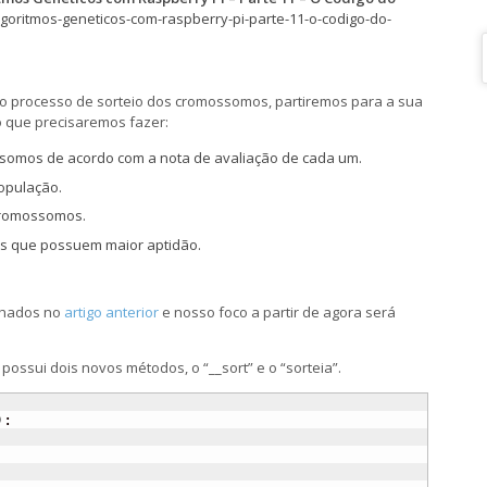
algoritmos-geneticos-com-raspberry-pi-parte-11-o-codigo-do-
 processo de sorteio dos cromossomos, partiremos para a sua
o que precisaremos fazer:
omos de acordo com a nota de avaliação de cada um.
opulação.
 cromossomos.
es que possuem maior aptidão.
lhados no
artigo anterior
e nosso foco a partir de agora será
possui dois novos métodos, o “__sort” e o “sorteia”.
)
:
