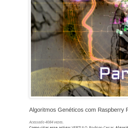
Algoritmos Genéticos com Raspberry P
Acessado 4084 vezes.
Como citar esse artigo:
VERTULO, Rodrigo Cesar.
Algori