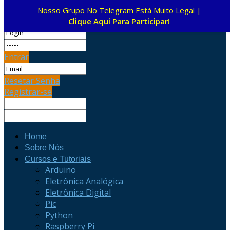
Nosso Grupo No Telegram Está Muito Legal |
Entrar
Clique Aqui Para Participar!
Entrar
Resetar Senha
Registrar-se
Home
Sobre Nós
Cursos e Tutoriais
Arduino
Eletrônica Analógica
Eletrônica Digital
Pic
Python
Raspberry Pi