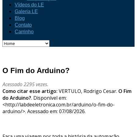
Vídeos do LE
Galeria LE
Blog
Contato
Carrinho
O Fim do Arduino?
Acessado 2295 vezes.
Como citar esse artigo:
VERTULO, Rodrigo Cesar.
O Fim
do Arduino?
. Disponível em:
<http://labdeeletronica.com.br/arduino/o-fim-do-
arduino/>. Acessado em: 07/08/2026.
Faça uma viagem por toda a história da automação