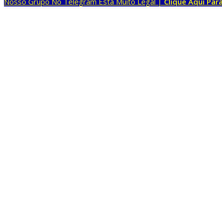
Nosso Grupo No Telegram Está Muito Legal |
Clique Aqui Para