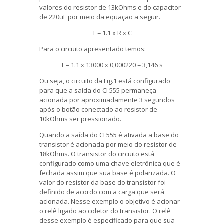
valores do resistor de 13kOhms e do capacitor
de 220uF por meio da equação a seguir.
T = 1.1 x R x C
Para o circuito apresentado temos:
T = 1.1 x 13000 x 0,000220 = 3,146 s
Ou seja, o circuito da Fig.1 está configurado
para que a saída do CI 555 permaneça
acionada por aproximadamente 3 segundos
após o botão conectado ao resistor de
10kOhms ser pressionado.
Quando a saída do CI 555 é ativada a base do
transistor é acionada por meio do resistor de
18kOhms. O transistor do circuito está
configurado como uma chave eletrônica que é
fechada assim que sua base é polarizada. O
valor do resistor da base do transistor foi
definido de acordo com a carga que será
acionada. Nesse exemplo o objetivo é acionar
o relê ligado ao coletor do transistor. O relê
desse exemplo é especificado para que sua