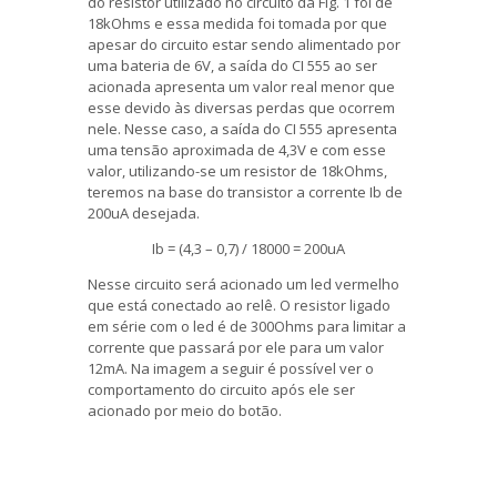
do resistor utilizado no circuito da Fig. 1 foi de
18kOhms e essa medida foi tomada por que
apesar do circuito estar sendo alimentado por
uma bateria de 6V, a saída do CI 555 ao ser
acionada apresenta um valor real menor que
esse devido às diversas perdas que ocorrem
nele. Nesse caso, a saída do CI 555 apresenta
uma tensão aproximada de 4,3V e com esse
valor, utilizando-se um resistor de 18kOhms,
teremos na base do transistor a corrente Ib de
200uA desejada.
Ib = (4,3 – 0,7) / 18000 = 200uA
Nesse circuito será acionado um led vermelho
que está conectado ao relê. O resistor ligado
em série com o led é de 300Ohms para limitar a
corrente que passará por ele para um valor
12mA. Na imagem a seguir é possível ver o
comportamento do circuito após ele ser
acionado por meio do botão.