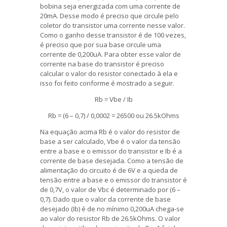
bobina seja energizada com uma corrente de
20mA. Desse modo é preciso que circule pelo
coletor do transistor uma corrente nesse valor.
Como o ganho desse transistor é de 100 vezes,
é preciso que por sua base circule uma
corrente de 0,200uA. Para obter esse valor de
corrente na base do transistor é preciso
calcular o valor do resistor conectado à ela e
isso foi feito conforme é mostrado a seguir.
Rb = Vbe / Ib
Rb = (6 – 0,7) / 0,0002 = 26500 ou 26.5kOhms
Na equação acima Rb é o valor do resistor de
base a ser calculado, Vbe é o valor da tensão
entre a base e o emissor do transistor e Ib é a
corrente de base desejada. Como a tensão de
alimentação do circuito é de 6V e a queda de
tensão entre a base e o emissor do transistor é
de 0,7V, o valor de Vbc é determinado por (6 –
0,7). Dado que o valor da corrente de base
desejado (Ib) é de no mínimo 0,200uA chega-se
ao valor do resistor Rb de 26.5kOhms. O valor