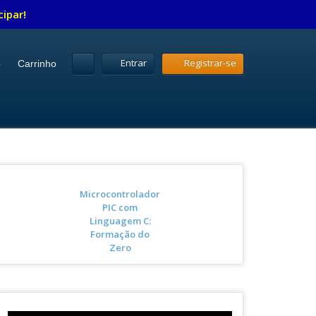
cipar!
Entrar
Registrar-se
o
Carrinho
Microcontrolador
PIC com
Linguagem C:
Formação do
Zero