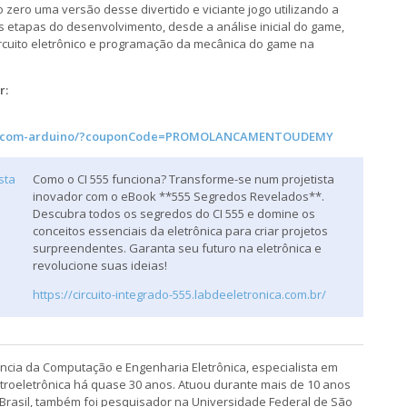
zero uma versão desse divertido e viciante jogo utilizando a
 etapas do desenvolvimento, desde a análise inicial do game,
ircuito eletrônico e programação da mecânica do game na
r:
es-com-arduino/?couponCode=PROMOLANCAMENTOUDEMY
Como o CI 555 funciona? Transforme-se num projetista
inovador com o eBook **555 Segredos Revelados**.
Descubra todos os segredos do CI 555 e domine os
conceitos essenciais da eletrônica para criar projetos
surpreendentes. Garanta seu futuro na eletrônica e
revolucione suas ideias!
https://circuito-integrado-555.labdeeletronica.com.br/
ência da Computação e Engenharia Eletrônica, especialista em
troeletrônica há quase 30 anos. Atuou durante mais de 10 anos
Brasil, também foi pesquisador na Universidade Federal de São