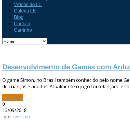
Vídeos do LE
Galeria LE
Blog
Contato
Carrinho
Desenvolvimento de Games com Ardu
O game Simon, no Brasil também conhecido pelo nome Geniu
de crianças e adultos. Atualmente o jogo foi relançado e 
Leia Mais
0
13/09/2018
por
rvertulo