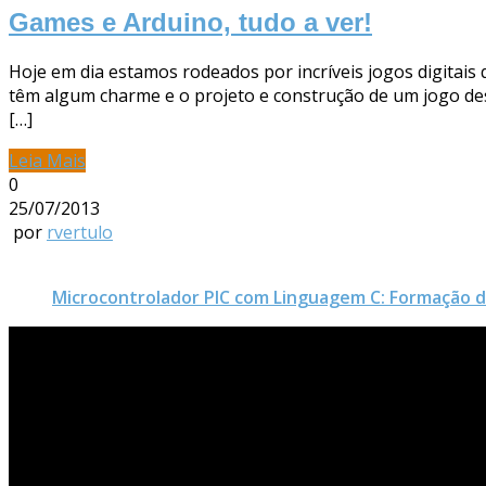
Games e Arduino, tudo a ver!
Hoje em dia estamos rodeados por incríveis jogos digitais
têm algum charme e o projeto e construção de um jogo de
[…]
Leia Mais
0
25/07/2013
por
rvertulo
Microcontrolador PIC com Linguagem C: Formação 