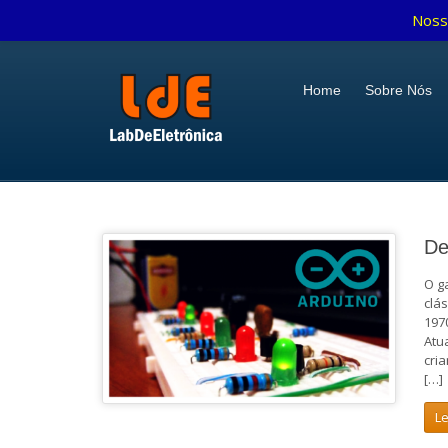
Noss
Home
Sobre Nós
De
O g
clá
197
Atu
cri
[…]
L