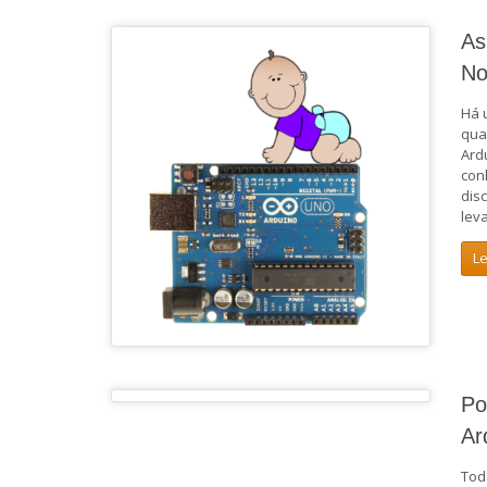
As
No
Há 
qua
Ard
con
dis
lev
L
Po
Ar
Tod