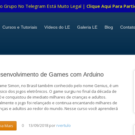
o Grupo No Telegram Está Muito Legal |
Clique Aqui Para Parti
Cursos e Tutoriais
Vídeos do LE
Galeria LE
Blog
Contat
senvolvimento de Games com Arduino
ame Simon, no Brasil também conhecido pelo nome Genius, é um
ssico dos jogos eletrônicos. O game surgiu no final da década de
0 e conquistou de imediato milhares de crianças e adultos.
almente o jogo foi relançado e continua encantando milhares de
anças e adultos ao redor do mundo. Nesse curso você aprenderá
13/09/2018
por
rvertulo
eia Mais
0