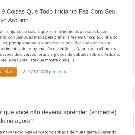
 9 Coisas Que Todo Iniciante Faz Com Seu
vo Arduino
um conjunto de coisas que normalmente as pessoas fazem
ndo colocam suas mãos pela primeira fez em uma plaquinha do
uino, principalmente quando esses indivíduos não possuem
hecimentos de programação e eletrônica. Dando uma olhada nas
cussões de diversos fóruns e grupos de debates sobre o Arduino,
antei a seguinte lista que mostra qual […]
27/08/2015
por
rvertulo
eia Mais
13
r que você não deveria aprender (somente)
duino agora?
a nova tecnologia vem acompanhada de muita gente querendo