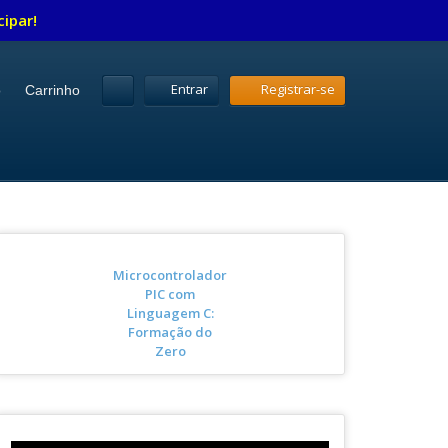
cipar!
Entrar
Registrar-se
o
Carrinho
Microcontrolador
PIC com
Linguagem C:
Formação do
Zero