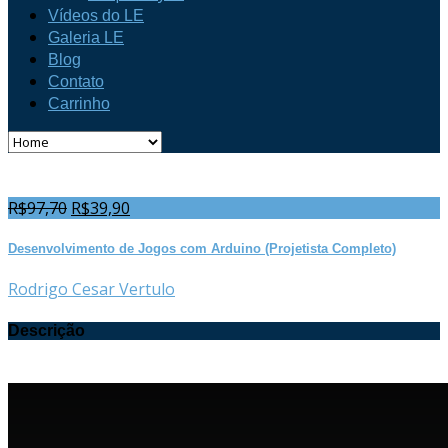
Vídeos do LE
Galeria LE
Blog
Contato
Carrinho
R$
97,70
R$
39,90
Desenvolvimento de Jogos com Arduino (Projetista Completo)
Rodrigo Cesar Vertulo
Descrição