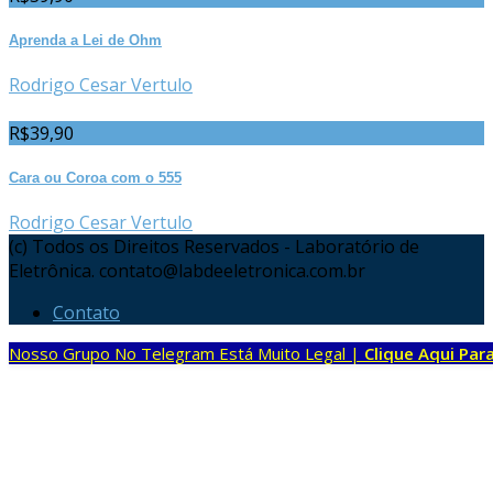
Aprenda a Lei de Ohm
Rodrigo Cesar Vertulo
R$
39,90
Cara ou Coroa com o 555
Rodrigo Cesar Vertulo
(c) Todos os Direitos Reservados - Laboratório de
Eletrônica. contato@labdeeletronica.com.br
Contato
Nosso Grupo No Telegram Está Muito Legal |
Clique Aqui Para