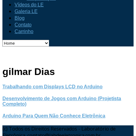
Vídeos do LE
Galeria LE
Blog
Contato
Carrinho
gilmar Dias
Trabalhando com Displays LCD no Arduino
Desenvolvimento de Jogos com Arduino (Projetista
Completo)
Arduino Para Quem Não Conhece Eletrônica
(c) Todos os Direitos Reservados - Laboratório de
Eletrônica. contato@labdeeletronica.com.br