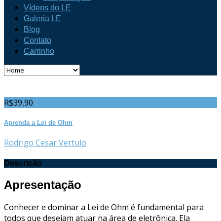
Vídeos do LE
Galeria LE
Blog
Contato
Carrinho
R$
39,90
Aprenda a Lei de Ohm
Rodrigo Cesar Vertulo
Descrição
Apresentação
Conhecer e dominar a Lei de Ohm é fundamental para
todos que desejam atuar na área de eletrônica. Ela