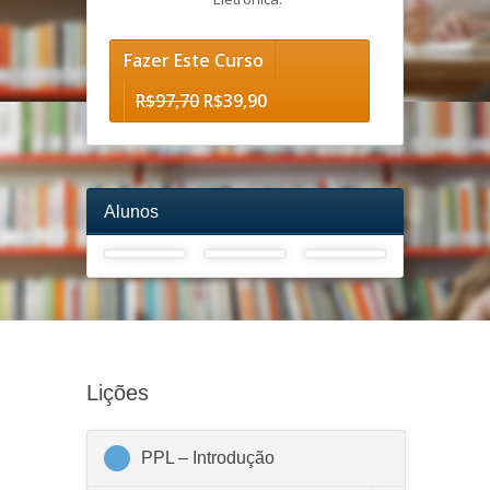
Fazer Este Curso
R$
97,70
R$
39,90
Alunos
Lições
PPL – Introdução