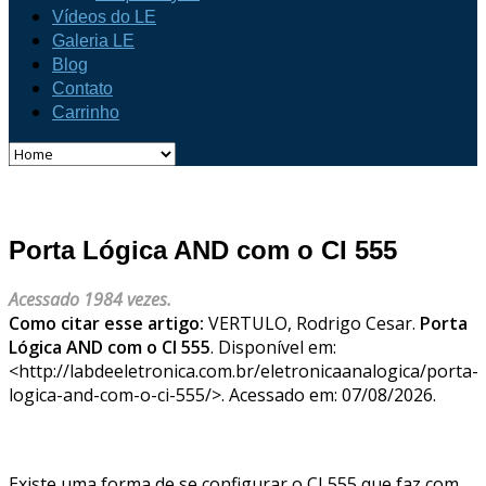
Vídeos do LE
Galeria LE
Blog
Contato
Carrinho
Porta Lógica AND com o CI 555
Acessado 1984 vezes.
Como citar esse artigo:
VERTULO, Rodrigo Cesar.
Porta
Lógica AND com o CI 555
. Disponível em:
<http://labdeeletronica.com.br/eletronicaanalogica/porta-
logica-and-com-o-ci-555/>. Acessado em: 07/08/2026.
Existe uma forma de se configurar o CI 555 que faz com