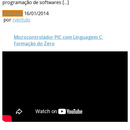
programação de softwares […]
Leia Mais
16/01/2014
por
rvertulo
Microcontrolador PIC com Linguagem C:
Formação do Zero