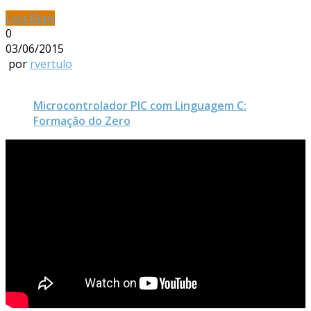
Leia Mais
0
03/06/2015
por
rvertulo
Microcontrolador PIC com Linguagem C:
Formação do Zero