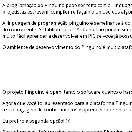
A programação do Pinguino pode ser feita com a “lingua
projetistas escrevam, compilem e façam o upload dos algo
A linguagem de programação pinguino é semelhante à do A
do concorrente. As bibliotecas do Arduino não podem ser ut
muito fácil aprender a desenvolver em PIC se você já pos
O ambiente de desenvolvimento do Pinguino é multiplataf
O projeto Pinguino é open, tanto o software quanto o ha
Agora que você foi apresentado para a plataforma Pingui
a sua bagagem de conhecimentos e aprender sobre mais u
Eu prefiro a segunda opção! 😉
Para obter mais informações sobre o projeto Pinguino, ac