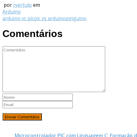
por
rvertulo
em
Arduino
arduino vc pic
pic vs arduino
pinguino
Comentários
Microcontrolador PIC com Linguagem C: Formação 