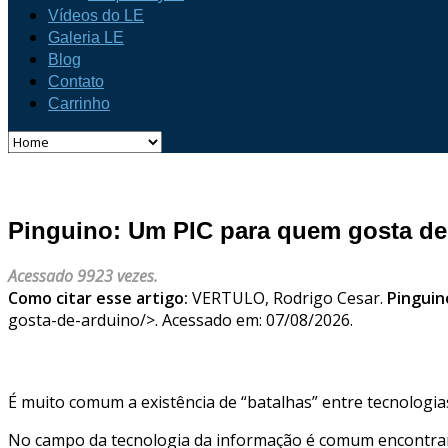
Vídeos do LE
Galeria LE
Blog
Contato
Carrinho
Pinguino: Um PIC para quem gosta de
Acessado 9923 vezes.
Como citar esse artigo:
VERTULO, Rodrigo Cesar.
Pinguin
gosta-de-arduino/>. Acessado em: 07/08/2026.
É muito comum a existência de “batalhas” entre tecnologia
No campo da tecnologia da informação é comum encontrar