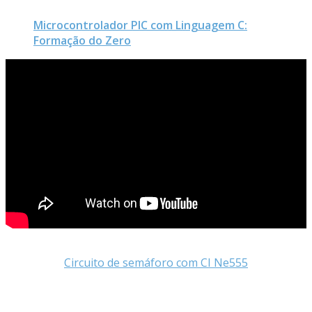
Microcontrolador PIC com Linguagem C:
Formação do Zero
Circuito de semáforo com CI Ne555