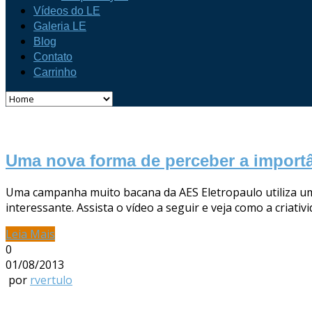
Vídeos do LE
Galeria LE
Blog
Contato
Carrinho
Uma nova forma de perceber a importân
Uma campanha muito bacana da AES Eletropaulo utiliza um 
interessante. Assista o vídeo a seguir e veja como a criat
Leia Mais
0
01/08/2013
por
rvertulo