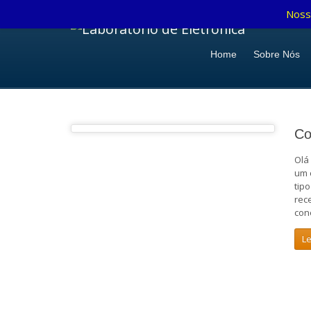
Noss
Home
Sobre Nós
Co
Olá
um 
tipo
rec
con
L