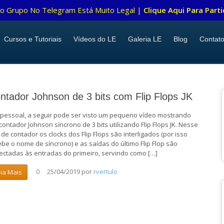
o Grupo No Telegram Está Muito Legal |
Clique Aqui Para Parti
Cursos e Tutoriais
Vídeos do LE
Galeria LE
Blog
Contat
ntador Johnson de 3 bits com Flip Flops JK
 pessoal, a seguir pode ser visto um pequeno vídeo mostrando
contador Johnson síncrono de 3 bits utilizando Flip Flops JK. Nesse
 de contador os clocks dos Flip Flops são interligados (por isso
ebe o nome de síncrono) e as saídas do último Flip Flop são
ectadas às entradas do primeiro, servindo como […]
25/04/2019
por
rvertulo
eia Mais
0