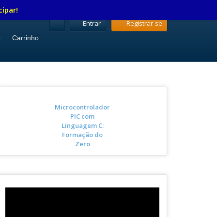
cipar!
Entrar
Registrar-se
o
Carrinho
Microcontrolador
PIC com
Linguagem C:
Formação do
Zero