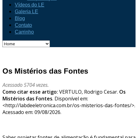
Vídeos do LE
Galeria LE
Blog
Contato
Carrinho
Os Mistérios das Fontes
Acessado 5704 vezes.
Como citar esse artigo:
VERTULO, Rodrigo Cesar.
Os
Mistérios das Fontes
. Disponível em:
<http://labdeeletronica.com.br/os-misterios-das-fontes/>.
Acessado em: 09/08/2026.
Saber projetar fontes de alimentação é fundamental para