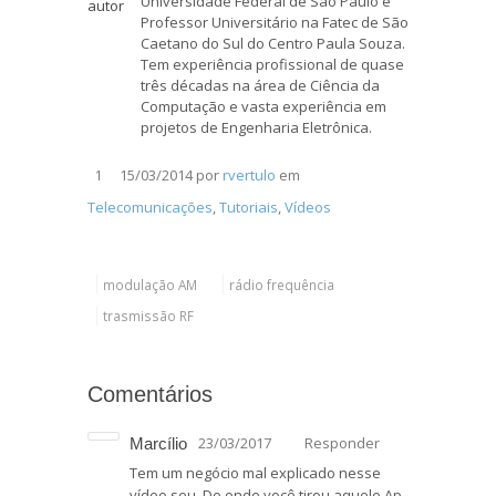
Universidade Federal de São Paulo e
Professor Universitário na Fatec de São
Caetano do Sul do Centro Paula Souza.
Tem experiência profissional de quase
três décadas na área de Ciência da
Computação e vasta experiência em
projetos de Engenharia Eletrônica.
15/03/2014
por
rvertulo
em
1
Telecomunicações
,
Tutoriais
,
Vídeos
modulação AM
rádio frequência
trasmissão RF
Comentários
23/03/2017
Responder
Marcílio
Tem um negócio mal explicado nesse
vídeo seu. De onde você tirou aquele Ap