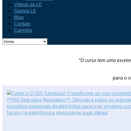
Vídeos do LE
Galeria LE
Blog
Contato
Carrinho
“O curso tem uma excelen
para o c