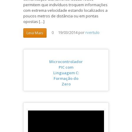
permitem que indivíduos troquem informações
com extrema velocidade estando localizados a
poucos metros de distância ou em pontas
opostas […]
19/03/2014
por
rvertulo
Leia Mais
0
Microcontrolador
PIC com
Linguagem C:
Formação do
Zero