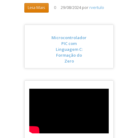
29/08/2024
por
rvertulo
Leia Mais
0
Microcontrolador
PIC com
Linguagem C:
Formação do
Zero