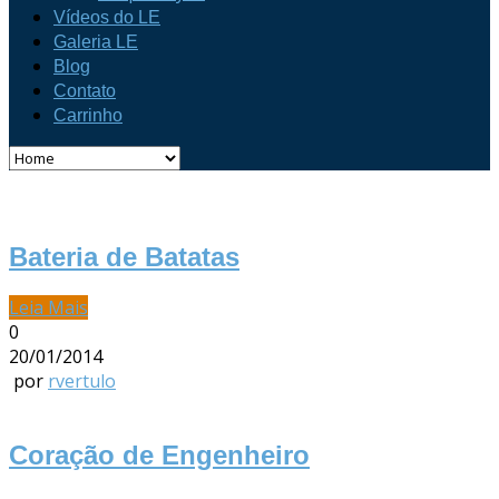
Vídeos do LE
Galeria LE
Blog
Contato
Carrinho
Bateria de Batatas
Leia Mais
0
20/01/2014
por
rvertulo
Coração de Engenheiro