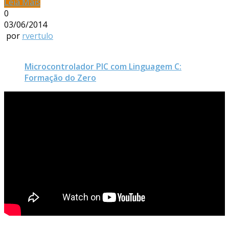
Leia Mais
0
03/06/2014
por
rvertulo
Microcontrolador PIC com Linguagem C:
Formação do Zero