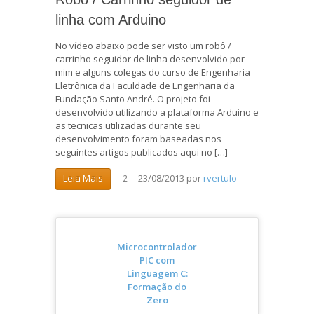
linha com Arduino
No vídeo abaixo pode ser visto um robô /
carrinho seguidor de linha desenvolvido por
mim e alguns colegas do curso de Engenharia
Eletrônica da Faculdade de Engenharia da
Fundação Santo André. O projeto foi
desenvolvido utilizando a plataforma Arduino e
as tecnicas utilizadas durante seu
desenvolvimento foram baseadas nos
seguintes artigos publicados aqui no […]
23/08/2013
por
rvertulo
Leia Mais
2
Microcontrolador
PIC com
Linguagem C:
Formação do
Zero