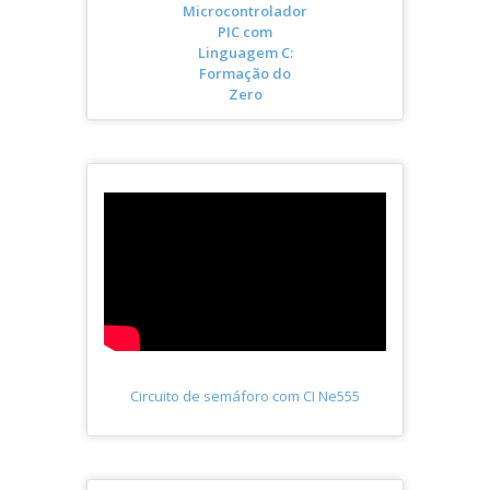
Microcontrolador
PIC com
Linguagem C:
Formação do
Zero
Circuito de semáforo com CI Ne555