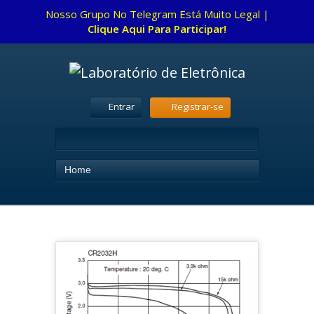
Nosso Grupo No Telegram Está Muito Legal |
Clique Aqui Para Participar!
Entrar
Registrar-se
Home