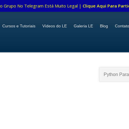
o Grupo No Telegram Está Muito Legal |
Clique Aqui Para Parti
Cursos e Tutoriais
Vídeos do LE
Galeria LE
Blog
Contat
Python Para