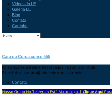
Vídeos do LE
Galeria LE
Blog
Contato
Carrinho
Cara ou Coroa com o 555
(c) Todos os Direitos Reservados - Laboratório de
Eletrônica. contato@labdeeletronica.com.br
Contato
Nosso Grupo No Telegram Está Muito Legal |
Clique Aqui Para