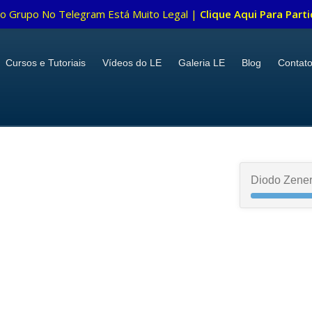
o Grupo No Telegram Está Muito Legal |
Clique Aqui Para Parti
Cursos e Tutoriais
Vídeos do LE
Galeria LE
Blog
Contat
Diodo Zene