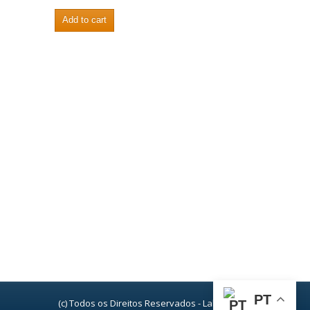
na
Add to cart
Prática:
Aprenda
Projetando!
quantity
PT
(c) Todos os Direitos Reservados - Laboratório