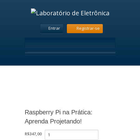
Entrar
Registrar-se
Raspberry Pi na Prática:
Aprenda Projetando!
Raspberry
R$
347,00
Pi