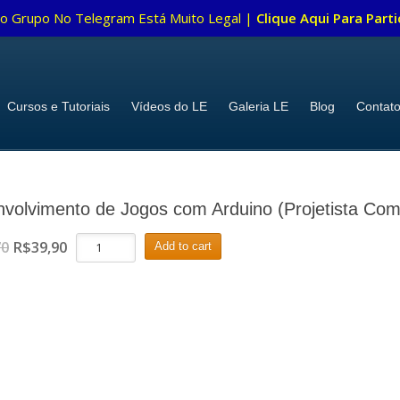
o Grupo No Telegram Está Muito Legal |
Clique Aqui Para Parti
Cursos e Tutoriais
Vídeos do LE
Galeria LE
Blog
Contat
volvimento de Jogos com Arduino (Projetista Com
Desenvolvimento
70
R$
39,90
Add to cart
de
Jogos
com
Arduino
(Projetista
Completo)
quantity