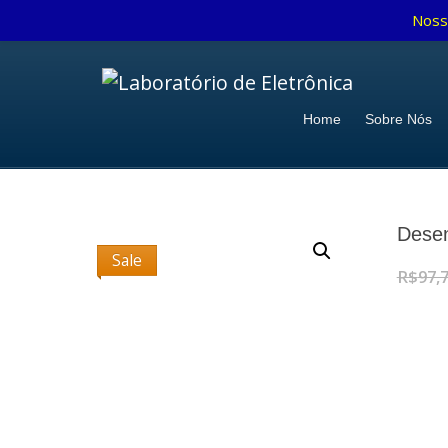
Noss
Home
Sobre Nós
Desen
Sale
R$
97,