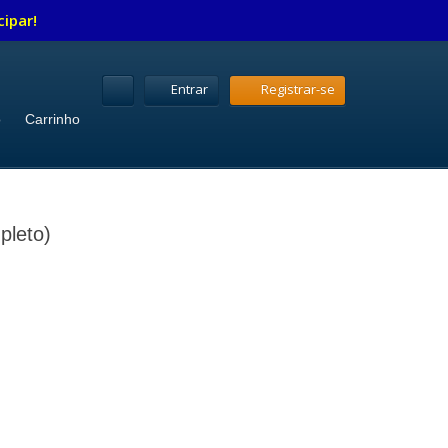
cipar!
Entrar
Registrar-se
o
Carrinho
pleto)