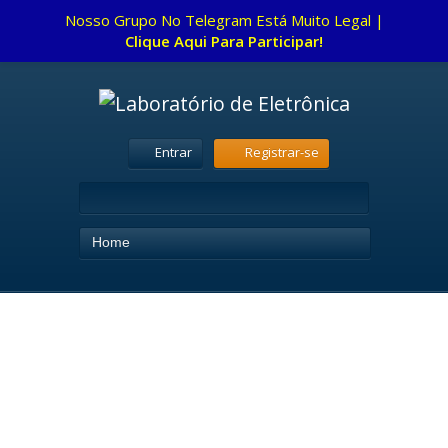
Nosso Grupo No Telegram Está Muito Legal |
Clique Aqui Para Participar!
Entrar
Registrar-se
Home