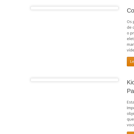
Co
Os 
de 
o p
ele
man
víd
L
Ki
Pa
Est
Imp
obj
que
voc