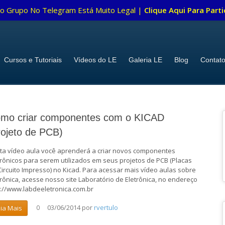
o Grupo No Telegram Está Muito Legal |
Clique Aqui Para Parti
Cursos e Tutoriais
Vídeos do LE
Galeria LE
Blog
Contat
mo criar componentes com o KICAD
rojeto de PCB)
ta vídeo aula você aprenderá a criar novos componentes
trônicos para serem utilizados em seus projetos de PCB (Placas
Circuito Impresso) no Kicad. Para acessar mais vídeo aulas sobre
trônica, acesse nosso site Laboratório de Eletrônica, no endereço
p://www.labdeeletronica.com.br
03/06/2014
por
rvertulo
eia Mais
0