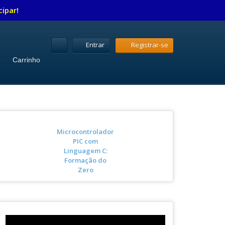
cipar!
Entrar
Registrar-se
o
Carrinho
Microcontrolador
PIC com
Linguagem C:
Formação do
Zero