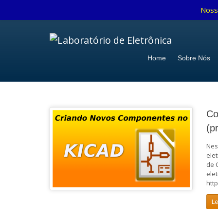
Noss
Home
Sobre Nós
Co
(p
Nes
ele
de 
ele
htt
L