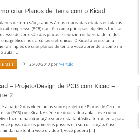
mo criar Planos de Terra com o Kicad
planos de terra são grandes áreas cobreadas criadas em placas
circuito impresso (PCB) que têm como principais objetivos facilitar
rocesso de corrosão das placas e reduzir a influência de ruídos
tromagnéticos nos circuitos eletrônicos. O Kicad oferece uma
eira simples de criar planos de terra e você aprenderá como na
eo aula […]
26/08/2013
por
rvertulo
eia Mais
0
cad – Projeto/Design de PCB com Kicad –
rte 2
a é a parte 2 das vídeo aulas sobre projeto de Placas de Circuito
resso (PCB) com Kicad. A série de duas vídeo aulas teve como
etivo fazer uma introdução sobre esta fantástica ferramenta para
 você possa dar os primeiros passos em sua utilização. Caso
ê ainda não tenha visto o vídeo 1, você poderá […]