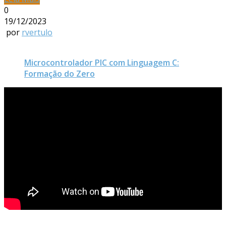
0
19/12/2023
por
rvertulo
Microcontrolador PIC com Linguagem C:
Formação do Zero