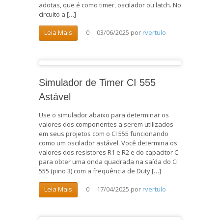
adotas, que é como timer, oscilador ou latch. No
circuito a […]
03/06/2025
por
rvertulo
Leia Mais
0
Simulador de Timer CI 555
Astável
Use o simulador abaixo para determinar os
valores dos componentes a serem utilizados
em seus projetos com o CI 555 funcionando
como um oscilador astável. Você determina os
valores dos resistores R1 e R2 e do capacitor C
para obter uma onda quadrada na saída do CI
555 (pino 3) com a frequência de Duty […]
17/04/2025
por
rvertulo
Leia Mais
0