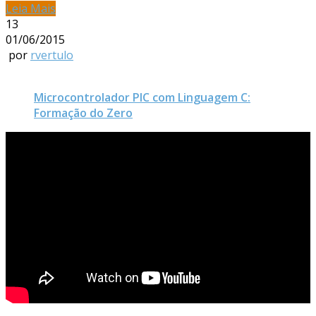
Leia Mais
13
01/06/2015
por
rvertulo
Microcontrolador PIC com Linguagem C:
Formação do Zero