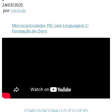
24/03/2025
por
rvertulo
Microcontrolador PIC com Linguagem C:
Formação do Zero
COMO FUNCIONA O FLIP FLOP RS