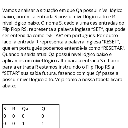
Vamos analisar a situação em que Qa possui nível lógico
baixo, porém, a entrada S possui nível lógico alto e R
nível lógico baixo. O nome S, dado a uma das entradas do
Flip Flop RS, representa a palavra inglesa “SET”, que pode
ser entendida como “SETAR” em português. Por outro
lado, a entrada R representa a palavra inglesa “RESET”,
que em português podemos entendê-la como “RESETAR”.
Quando a saída atual Qa possui nível lógico baixo e
aplicamos um nível lógico alto para a entrada S e baixo
para a entrada R estamos instruindo o Flip Flop RS a
“SETAR” sua saída futura, fazendo com que Qf passe a
possuir nível lógico alto. Veja como a nossa tabela ficará
abaixo.
S
R
Qa
Qf
0
0
0
0
0
0
1
1