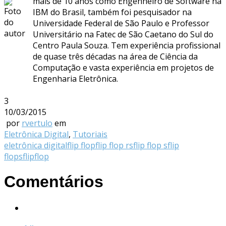
mais de 10 anos como Engenheiro de Software na
IBM do Brasil, também foi pesquisador na
Universidade Federal de São Paulo e Professor
Universitário na Fatec de São Caetano do Sul do
Centro Paula Souza. Tem experiência profissional
de quase três décadas na área de Ciência da
Computação e vasta experiência em projetos de
Engenharia Eletrônica.
3
10/03/2015
por
rvertulo
em
Eletrônica Digital
,
Tutoriais
eletrônica digital
flip flop
flip flop rs
flip flop s
flip
flops
flipflop
Comentários