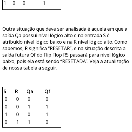
1
0
0
1
Outra situação que deve ser analisada é aquela em que a
saída Qa possui nível lógico alto e na entrada S é
atribuído nível lógico baixo e na R nível lógico alto. Como
sabemos, R significa “RESETAR”, e na situação descrita a
saída futura Qf do Flip Flop RS passará para nível lógico
baixo, pois ela está sendo “RESETADA”. Veja a atualização
de nossa tabela a seguir.
S
R
Qa
Qf
0
0
0
0
0
0
1
1
1
0
0
1
0
1
1
0