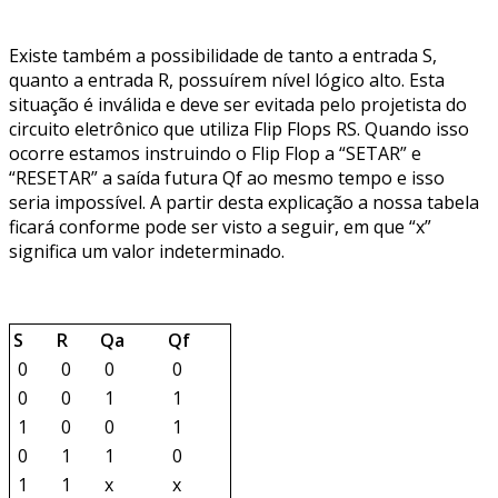
Existe também a possibilidade de tanto a entrada S,
quanto a entrada R, possuírem nível lógico alto. Esta
situação é inválida e deve ser evitada pelo projetista do
circuito eletrônico que utiliza Flip Flops RS. Quando isso
ocorre estamos instruindo o Flip Flop a “SETAR” e
“RESETAR” a saída futura Qf ao mesmo tempo e isso
seria impossível. A partir desta explicação a nossa tabela
ficará conforme pode ser visto a seguir, em que “x”
significa um valor indeterminado.
S
R
Qa
Qf
0
0
0
0
0
0
1
1
1
0
0
1
0
1
1
0
1
1
x
x