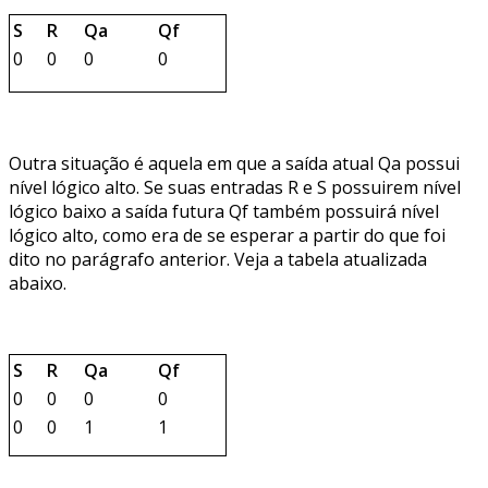
S
R
Qa
Qf
0
0
0
0
Outra situação é aquela em que a saída atual Qa possui
nível lógico alto. Se suas entradas R e S possuirem nível
lógico baixo a saída futura Qf também possuirá nível
lógico alto, como era de se esperar a partir do que foi
dito no parágrafo anterior. Veja a tabela atualizada
abaixo.
S
R
Qa
Qf
0
0
0
0
0
0
1
1