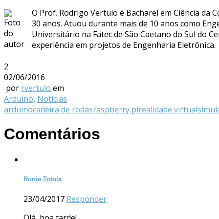
O Prof. Rodrigo Vertulo é Bacharel em Ciência da 
30 anos. Atuou durante mais de 10 anos como Enge
Universitário na Fatec de São Caetano do Sul do C
experiência em projetos de Engenharia Eletrônica.
2
02/06/2016
por
rvertulo
em
Arduino
,
Notícias
arduino
cadeira de rodas
raspberry pi
realidade virtual
simul
Comentários
Ronie Totola
23/04/2017
Responder
Olá, boa tarde!