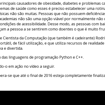
rincipais causadores de obesidade, diabetes e problemas ca
mas de saúde como esses é preciso estabelecer uma rotina qu
s físicas não são muitas. Pessoas que não possuem deficiênc
as academias não são uma opção viável por normalmente não
dições de acessibilidade. Desse modo, as pessoas com baixa
rçam a pessoa a se sentirem como doentes o que é muito fru
 e Cientista da Computação (que também é cadeirante) Rodri
til, de fácil utilização, e que utiliza recursos de realidade
a e divertida.
lém das linguagens de programação Python e C++.
ndo-o em
ação no vídeo a seguir.
ra-se que até o final de 2016 esteja completamente finaliz