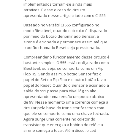
implementados tornam-se ainda mais
atrativos. É esse o caso do circuito
apresentado nesse artigo criado com o CI 555.
Baseado no versátil CI 555 configurado no
modo Biestável, quando o circuito é disparado
por meio do botão denominado Sensor, a
sirene é acionada e permanece assim até que
o botão chamado Reset seja pressionado.
Compreender o funcionamento desse circuito é
bastante simples. O 555 está configurado como
Biestável, ou seja, se comporta como um Flip
Flop RS. Sendo assim, o botão Sensor faz o
papel do Set do Flip Flop e o outro botão faz o
papel do Reset. Quando o Sensor é acionado a
saída do 555 passa para nível lógico alto
apresentando uma tensão um pouco abaixo
de 9V. Nesse momento uma corrente começa a
circular pela base do transistor fazendo com
que ele se comporte como uma chave fechada.
Agora surge uma corrente no coletor do
transistor que energiza a bobina do relê e a
sirene começa a tocar. Além disso, o Led