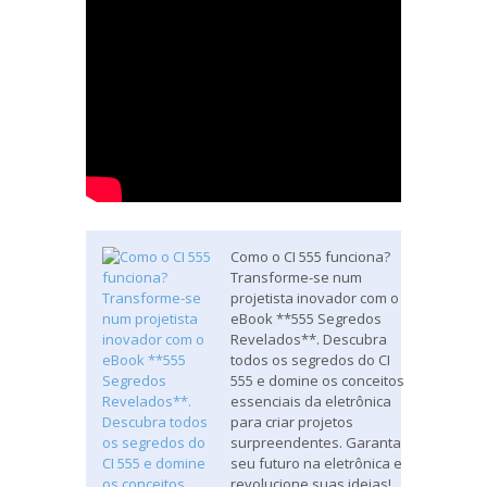
Como o CI 555 funciona?
Transforme-se num
projetista inovador com o
eBook **555 Segredos
Revelados**. Descubra
todos os segredos do CI
555 e domine os conceitos
essenciais da eletrônica
para criar projetos
surpreendentes. Garanta
seu futuro na eletrônica e
revolucione suas ideias!