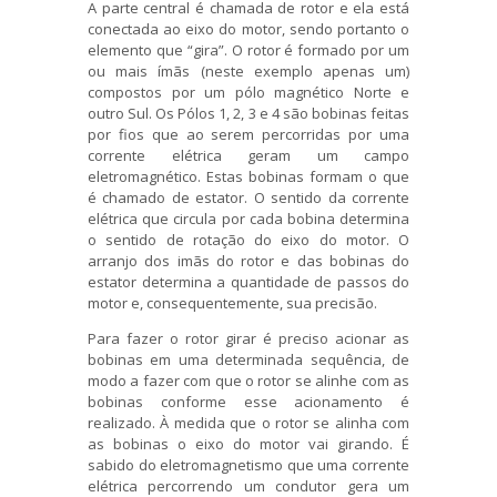
A parte central é chamada de rotor e ela está
conectada ao eixo do motor, sendo portanto o
elemento que “gira”. O rotor é formado por um
ou mais ímãs (neste exemplo apenas um)
compostos por um pólo magnético Norte e
outro Sul. Os Pólos 1, 2, 3 e 4 são bobinas feitas
por fios que ao serem percorridas por uma
corrente elétrica geram um campo
eletromagnético. Estas bobinas formam o que
é chamado de estator. O sentido da corrente
elétrica que circula por cada bobina determina
o sentido de rotação do eixo do motor. O
arranjo dos imãs do rotor e das bobinas do
estator determina a quantidade de passos do
motor e, consequentemente, sua precisão.
Para fazer o rotor girar é preciso acionar as
bobinas em uma determinada sequência, de
modo a fazer com que o rotor se alinhe com as
bobinas conforme esse acionamento é
realizado. À medida que o rotor se alinha com
as bobinas o eixo do motor vai girando. É
sabido do eletromagnetismo que uma corrente
elétrica percorrendo um condutor gera um