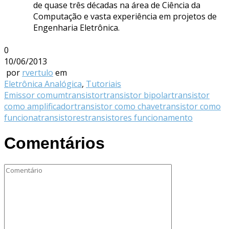
de quase três décadas na área de Ciência da
Computação e vasta experiência em projetos de
Engenharia Eletrônica.
0
10/06/2013
por
rvertulo
em
Eletrônica Analógica
,
Tutoriais
Emissor comum
transistor
transistor bipolar
transistor
como amplificador
transistor como chave
transistor como
funciona
transistores
transistores funcionamento
Comentários