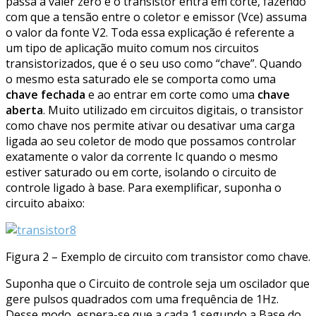
passa a valer zero e o transistor entra em corte, fazendo
com que a tensão entre o coletor e emissor (Vce) assuma
o valor da fonte V2. Toda essa explicação é referente a
um tipo de aplicação muito comum nos circuitos
transistorizados, que é o seu uso como “chave”. Quando
o mesmo esta saturado ele se comporta como uma
chave fechada
e ao entrar em corte como uma
chave
aberta
. Muito utilizado em circuitos digitais, o transistor
como chave nos permite ativar ou desativar uma carga
ligada ao seu coletor de modo que possamos controlar
exatamente o valor da corrente Ic quando o mesmo
estiver saturado ou em corte, isolando o circuito de
controle ligado à base. Para exemplificar, suponha o
circuito abaixo:
Figura 2 – Exemplo de circuito com transistor como chave.
Suponha que o Circuito de controle seja um oscilador que
gere pulsos quadrados com uma frequência de 1Hz.
Desse modo, espera-se que a cada 1 segundo a Base do