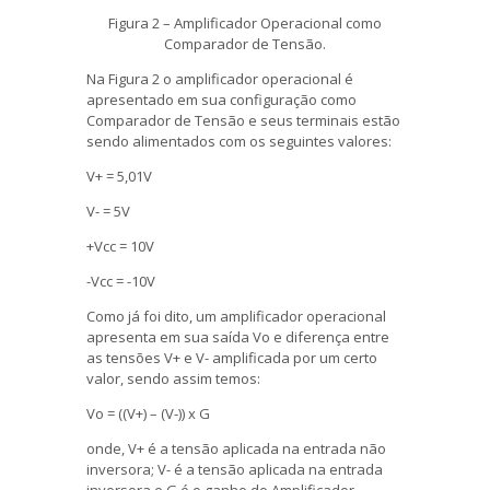
Figura 2 – Amplificador Operacional como
Comparador de Tensão.
Na Figura 2 o amplificador operacional é
apresentado em sua configuração como
Comparador de Tensão e seus terminais estão
sendo alimentados com os seguintes valores:
V+ = 5,01V
V- = 5V
+Vcc = 10V
-Vcc = -10V
Como já foi dito, um amplificador operacional
apresenta em sua saída Vo e diferença entre
as tensões V+ e V- amplificada por um certo
valor, sendo assim temos:
Vo = ((V+) – (V-)) x G
onde, V+ é a tensão aplicada na entrada não
inversora; V- é a tensão aplicada na entrada